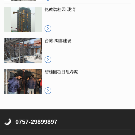
伦教碧桂园-珑湾
台湾-陶喜建设
碧桂园项目组考察
0757-29899897