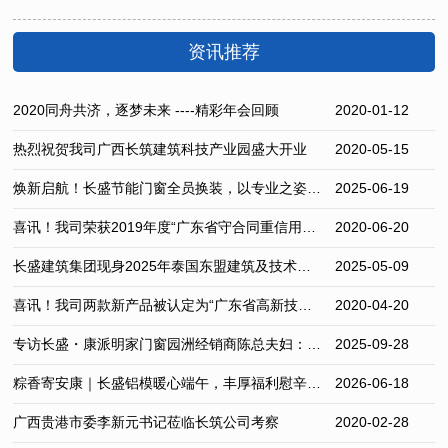
资讯推荐
2020同舟共济，逐梦未来 ----精彩年会回顾
2020-01-12
热烈祝贺我司广西长筑建筑科技产业园盛大开业
2020-05-15
焕新启航！长盛节能门窗全员换装，以专业之姿共赴新征程
2025-06-19
喜讯！我司荣获2019年度“广东省守合同重信用企业”荣誉称号
2020-06-20
长盛建筑集团现身2025年泰国东盟建筑及技术博览会（BITEC）
2025-05-09
喜讯！我司两款新产品被认定为“广东省高新技术产品”
2020-04-20
专访长盛・康派明家门窗园洲经销商陈总夫妇：以真诚铸口碑，用细节赢市场
2025-09-28
粽香寄安康｜长盛铝模暖心端午，丰厚福利慰辛劳员工
2026-06-18
广西贵港市委李新元书记莅临长筑公司考察
2020-02-28