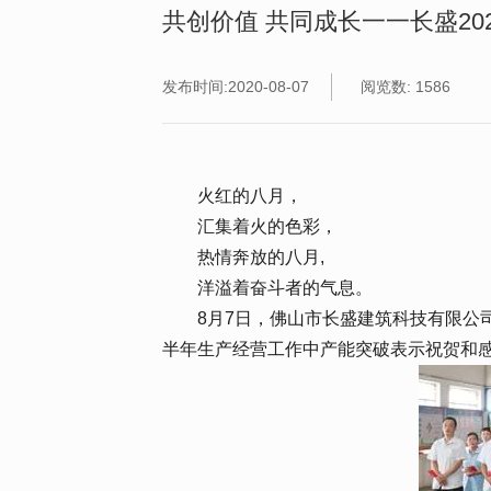
共创价值 共同成长一一长盛2
发布时间:2020-08-07
阅览数: 1586
火红的八月，
汇集着火的色彩，
热情奔放的八月,
洋溢着奋斗者的气息。
8月7日，佛山市长盛建筑科技有限公司召
半年生产经营工作中产能突破表示祝贺和感