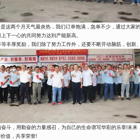
是这两个月天气最炎热，我们订单饱满，急单不少，通过大家的
司上下一心的共同努力达到产能新高。
丰厚奖励，我们除了努力工作外，还要不断开动脑筋，创新、
斗，用勤奋的力量感召，为自己的生命谱写华彩的乐章!未来
创价值，共享荣誉!