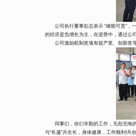
公司执行董事彭总表示 “难能可贵”，一
的经济是负增长为主，在逆势中，通过公
公司激励机制奖项有超产奖、创新奖等等
同事们，你们辛勤的工作，无怨无悔的奋
与“长盛”共生长，身体健康，工作顺利!共