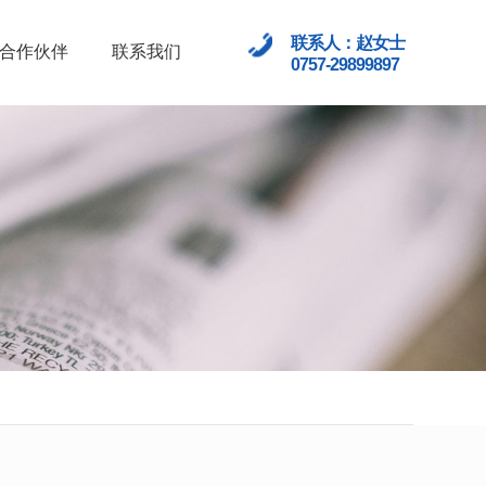
联系人：赵女士
合作伙伴
联系我们
0757-29899897