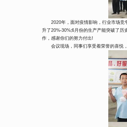
2020年，面对疫情影响，行业市场竞
升了20%-30%;6月份的生产产能突破
作，感谢你们的努力付出!
会议现场，同事们享受着荣誉的喜悦，