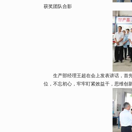
获奖团队合影
生产部经理王超在会上发表讲话，首先对
位，不忘初心，牢牢盯紧效益干，思维创新