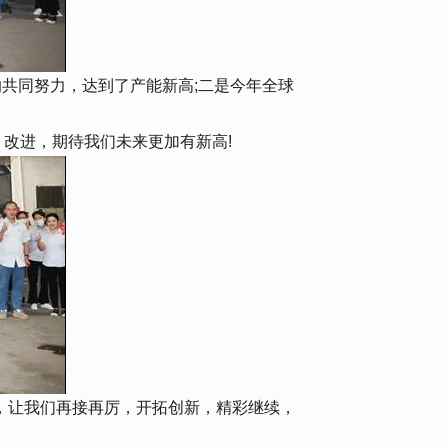
共同努力，达到了产能新高;二是今年全球
改进，期待我们未来更加有新高!
，让我们再接再厉，开拓创新，精彩继续，