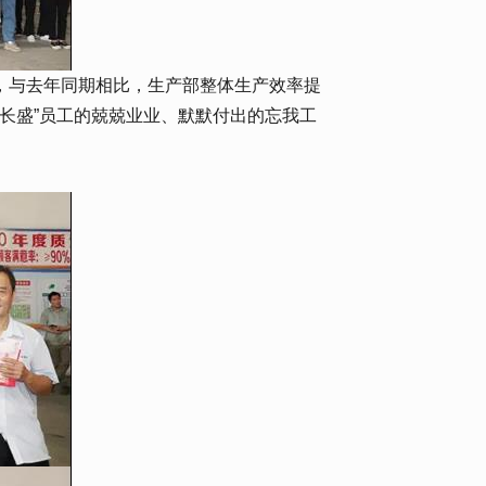
，与去年同期相比，生产部整体生产效率提
“长盛”员工的兢兢业业、默默付出的忘我工